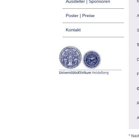
Aussteller | Sponsoren
N
Poster | Preise
A
Kontakt
S
T
D
F
G
R
A
* Nac