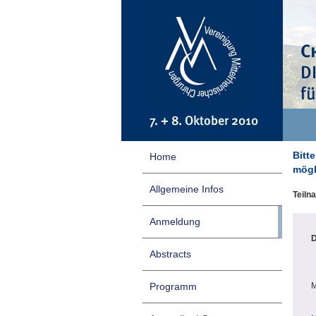
Bitt
Home
mögl
Allgemeine Infos
Teiln
Anmeldung
D
Abstracts
M
Programm